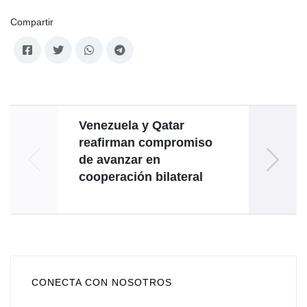
Compartir
Venezuela y Qatar
Re
reafirman compromiso
crim
de avanzar en
cooperación bilateral
expor
CONECTA CON NOSOTROS