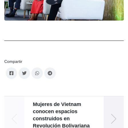
Compartir
Mujeres de Vietnam
Ven
conocen espacios
ton
construidos en
no p
Revolución Bolivariana