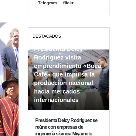
Telegram
flickr
DESTACADOS
Presidenta Delcy
Rodríguez visita
emprendimiento «Boca
Café» que impulsa la
producción nacional
hacia mercados
internacionales
Presidenta Delcy Rodríguez se
reúne con empresas de
ingeniería sísmica Miyamoto