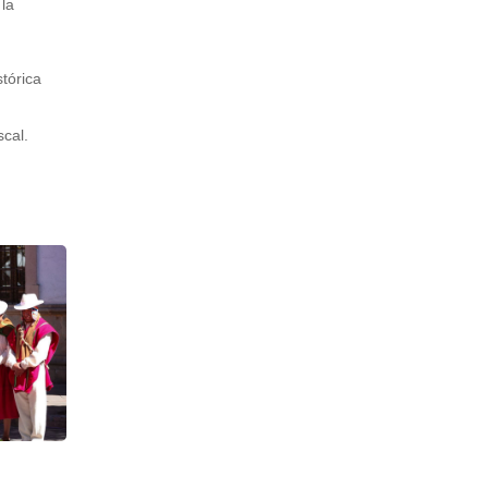
la
tórica
scal.