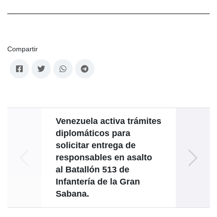
Compartir
Venezuela activa trámites
Ve
diplomáticos para
fir
solicitar entrega de
dec
responsables en asalto
por la
al Batallón 513 de
Infantería de la Gran
Sabana.