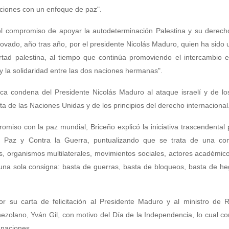
uciones con un enfoque de paz".
el compromiso de apoyar la autodeterminación Palestina y su derecho
ado, año tras año, por el presidente Nicolás Maduro, quien ha sido 
ertad palestina, al tiempo que continúa promoviendo el intercambio e
 y la solidaridad entre las dos naciones hermanas".
rica condena del Presidente Nicolás Maduro al ataque israelí y de l
ta de las Naciones Unidas y de los principios del derecho internacional
omiso con la paz mundial, Briceño explicó la iniciativa trascendental
 Paz y Contra la Guerra, puntualizando que se trata de una con
nes, organismos multilaterales, movimientos sociales, actores académico
r una sola consigna: basta de guerras, basta de bloqueos, basta de 
or su carta de felicitación al Presidente Maduro y al ministro de 
ezolano, Yván Gil, con motivo del Día de la Independencia, lo cual co
 naciones.