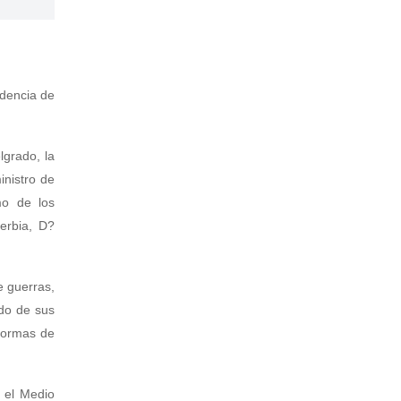
ndencia de
lgrado, la
inistro de
mo de los
erbia, D?
e guerras,
ado de sus
 formas de
 el Medio