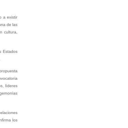
 a existir
una de las
n cultura,
os Estados
.
 propuesta
vocatoria
s, líderes
hegemonías
Relaciones
nfirma los