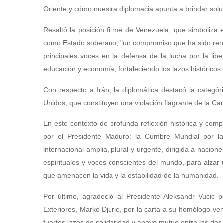
Oriente y cómo nuestra diplomacia apunta a brindar sol
Resaltó la posición firme de Venezuela, que simboliza 
como Estado soberano, "un compromiso que ha sido renov
principales voces en la defensa de la lucha por la lib
educación y economía, fortaleciendo los lazos históricos
Con respecto a Irán, la diplomática destacó la categó
Unidos, que constituyen una violación flagrante de la Car
En este contexto de profunda reflexión histórica y compr
por el Presidente Maduro: la Cumbre Mundial por la
internacional amplia, plural y urgente, dirigida a nacio
espirituales y voces conscientes del mundo, para alza
que amenacen la vida y la estabilidad de la humanidad.
Por último, agradeció al Presidente Aleksandr Vucic p
Exteriores, Marko Djuric, por la carta a su homólogo ven
fuertes lazos de solidaridad y apoyo mutuo entre las dos