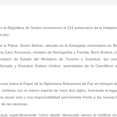
en la República de Serbia conmemoró el 214 aniversario de la Indepe
a paz.
de la Patria, Simón Bolívar, ubicada en la Embajada venezolana en Be
Zaric Kovacevic, ministra de Demografía y Familia; Boris Bratina, m
cretario de Estado del Ministerio de Turismo y Juventud, así co
Somalia y Emiratos Árabes Unidos; autoridades de la Cancillería s
urso sobre el Papel de la Diplomacia Bolivariana de Paz en tiempos d
, continúa con el mismo espíritu de hace dos siglos, honrando el leg
una causa viva y una responsabilidad permanente frente a las nuevas
 de las naciones.
ctual, específicamente "cómo desde Venezuela vemos el conflicto en