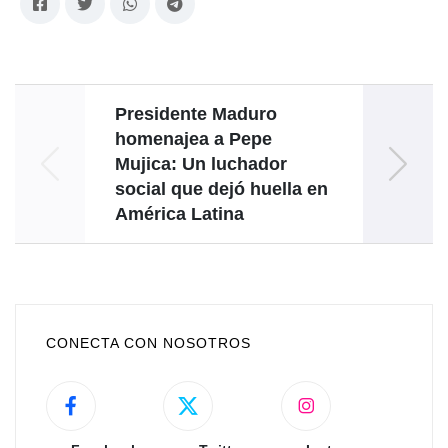
Presidente Maduro
La s
homenajea a Pepe
al me
Mujica: Un luchador
social que dejó huella en
América Latina
CONECTA CON NOSOTROS