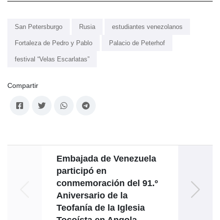
San Petersburgo
Rusia
estudiantes venezolanos
Fortaleza de Pedro y Pablo
Palacio de Peterhof
festival “Velas Escarlatas”
Compartir
Embajada de Venezuela
Ve
participó en
conmemoración del 91.º
co
Aniversario de la
Teofanía de la Iglesia
Gue
Tocoísta en Angola