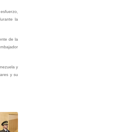
 esfuerzo,
durante la
ente de la
 embajador
enezuela y
tares y su