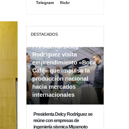
Telegram
flickr
DESTACADOS
Presidenta Delcy
Rodríguez visita
emprendimiento «Boca
Café» que impulsa la
producción nacional
hacia mercados
internacionales
Presidenta Delcy Rodríguez se
reúne con empresas de
ingeniería sísmica Miyamoto