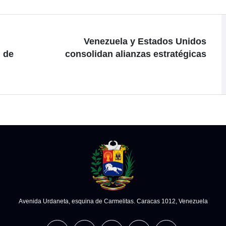
Venezuela y Estados Unidos
l de
consolidan alianzas estratégicas
Avenida Urdaneta, esquina de Carmelitas. Caracas 1012, Venezuela