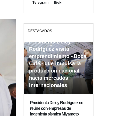
Telegram
flickr
DESTACADOS
Presidenta Delcy
Rodríguez visita
emprendimiento «Boca
Café» que impulsa la
producción nacional
hacia mercados
internacionales
Presidenta Delcy Rodríguez se
reúne con empresas de
ingeniería sísmica Miyamoto