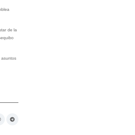
mblea
tar de la
sequibo
s asuntos