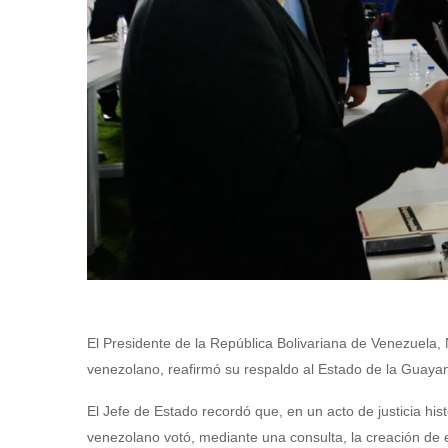
El Presidente de la República Bolivariana de Venezuela
venezolano, reafirmó su respaldo al Estado de la Guayan
El Jefe de Estado recordó que, en un acto de justicia his
venezolano votó, mediante una consulta, la creación de es