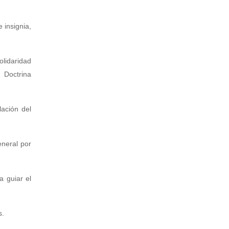
 insignia,
olidaridad
 Doctrina
lación del
eneral por
a guiar el
s.