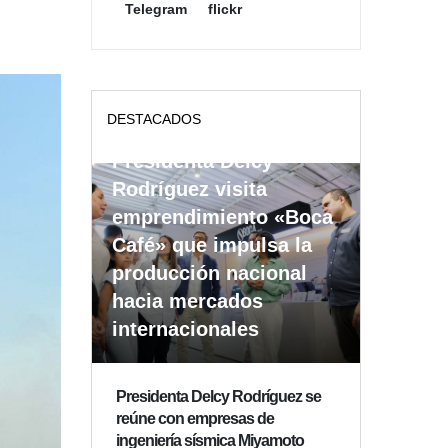
Telegram
flickr
DESTACADOS
Presidenta Delcy
Rodríguez visita
emprendimiento «Boca
Café» que impulsa la
producción nacional
hacia mercados
internacionales
Presidenta Delcy Rodríguez se
reúne con empresas de
ingeniería sísmica Miyamoto