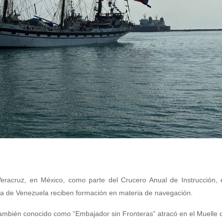
Veracruz, en México, como parte del Crucero Anual de Instrucción, 
iana de Venezuela reciben formación en materia de navegación.
l también conocido como “Embajador sin Fronteras” atracó en el Muelle d