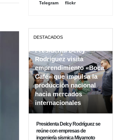
Telegram
flickr
DESTACADOS
Presidenta Delcy
Rodríguez visita
emprendimiento «Boca
Café» que impulsa la
producción nacional
hacia mercados
internacionales
Presidenta Delcy Rodríguez se
reúne con empresas de
ingeniería sísmica Miyamoto