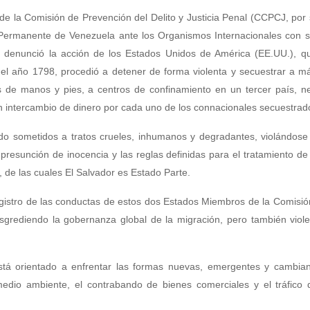
de la Comisión de Prevención del Delito y Justicia Penal (CCPCJ, por 
e Permanente de Venezuela ante los Organismos Internacionales con 
, denunció la acción de los Estados Unidos de América (EE.UU.), qu
del año 1798, procedió a detener de forma violenta y secuestrar a 
 de manos y pies, a centros de confinamiento en un tercer país, n
un intercambio de dinero por cada uno de los connacionales secuestrad
ido sometidos a tratos crueles, inhumanos y degradantes, violándos
 presunción de inocencia y las reglas definidas para el tratamiento d
, de las cuales El Salvador es Estado Parte.
registro de las conductas de estos dos Estados Miembros de la Comisi
sgrediendo la gobernanza global de la migración, pero también viol
stá orientado a enfrentar las formas nuevas, emergentes y cambian
l medio ambiente, el contrabando de bienes comerciales y el tráfico