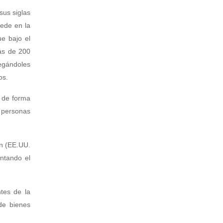
sus siglas
sede en la
e bajo el
más de 200
egándoles
os.
e de forma
e personas
ón (EE.UU.
entando el
tes de la
 de bienes