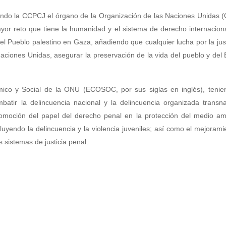
iendo la CCPCJ el órgano de la Organización de las Naciones Unidas
ayor reto que tiene la humanidad y el sistema de derecho internacion
l Pueblo palestino en Gaza, añadiendo que cualquier lucha por la jus
 Naciones Unidas, asegurar la preservación de la vida del pueblo y del
co y Social de la ONU (ECOSOC, por sus siglas en inglés), teni
batir la delincuencia nacional y la delincuencia organizada transna
omoción del papel del derecho penal en la protección del medio amb
uyendo la delincuencia y la violencia juveniles; así como el mejorami
s sistemas de justicia penal.