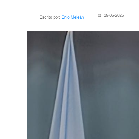
19-05-2025
Escrito por:
Enio Meleán