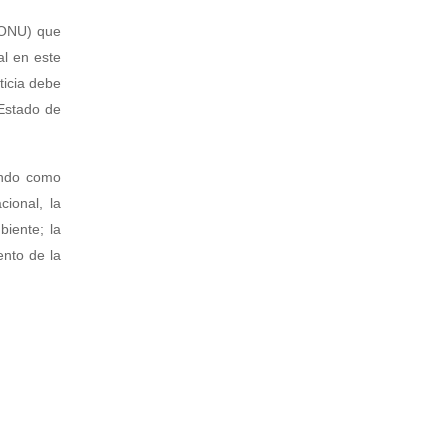
 (ONU) que
al en este
ticia debe
 Estado de
endo como
cional, la
iente; la
ento de la