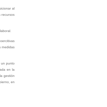
icionar al
s recursos
laboral.
ercitivas
as medidas
 un punto
rada en la
la gestión
bierno, en