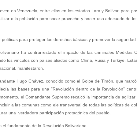
ueven en Venezuela, entre ellas en los estados Lara y Bolívar, para pos
ibilizar a la población para sacar provecho y hacer uso adecuado de lo
 políticas para proteger los derechos básicos y promover la seguridad 
ivariano ha contrarrestado el impacto de las criminales Medidas Co
ando los vínculos con países aliados como China, Rusia y Türkiye. Est
nacional, manifestaron.
Comandante Hugo Chávez, conocido como el Golpe de Timón, que marcó
blecía las bases para una "Revolución dentro de la Revolución" cent
se momento, el Comandante Supremo recalcó la importancia de agilizar 
incluir a las comunas como eje transversal de todas las políticas de go
gurar una verdadera participación protagónica del pueblo.
es el fundamento de la Revolución Bolivariana.