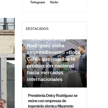
Telegram
flickr
DESTACADOS
Presidenta Delcy
Rodríguez visita
emprendimiento «Boca
Café» que impulsa la
producción nacional
hacia mercados
internacionales
Presidenta Delcy Rodríguez se
reúne con empresas de
ingeniería sísmica Miyamoto