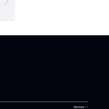
militar
Idiomas