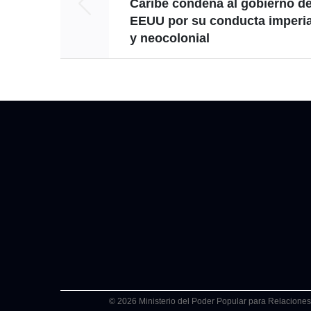
Caribe condena al gobierno d
EEUU por su conducta imperia
y neocolonial
© 2026 Ministerio del Poder Popular para Relaciones