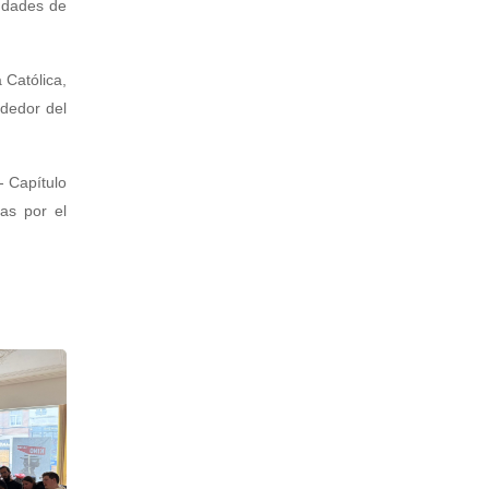
ondades de
 Católica,
ededor del
- Capítulo
das por el