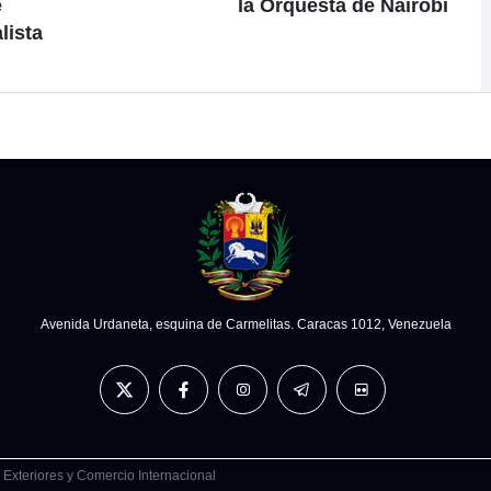
e
la Orquesta de Nairobi
lista
Avenida Urdaneta, esquina de Carmelitas. Caracas 1012, Venezuela
 Exteriores y Comercio Internacional