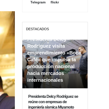
Telegram
flickr
DESTACADOS
Presidenta Delcy
Rodríguez visita
emprendimiento «Boca
Café» que impulsa la
producción nacional
hacia mercados
internacionales
Presidenta Delcy Rodríguez se
reúne con empresas de
ingeniería sísmica Miyamoto