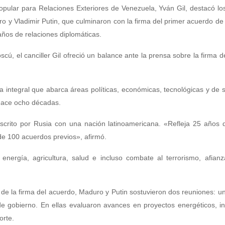
Popular para Relaciones Exteriores de Venezuela, Yván Gil, destacó l
o y Vladimir Putin, que culminaron con la firma del primer acuerdo de 
años de relaciones diplomáticas.
ú, el canciller Gil ofreció un balance ante la prensa sobre la firma d
za integral que abarca áreas políticas, económicas, tecnológicas y de 
 hace ocho décadas.
uscrito por Rusia con una nación latinoamericana. «Refleja 25 años 
de 100 acuerdos previos», afirmó.
 energía, agricultura, salud e incluso combate al terrorismo, afia
 de la firma del acuerdo, Maduro y Putin sostuvieron dos reuniones: u
e gobierno. En ellas evaluaron avances en proyectos energéticos, i
orte.