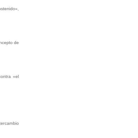
stenido»,
oncepto de
contra «el
ntercambio