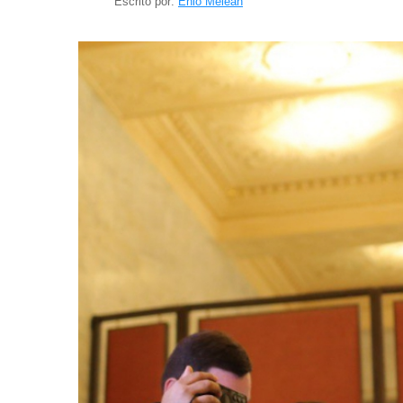
Escrito por:
Enio Meleán