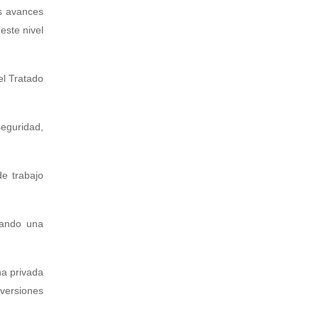
os avances
este nivel
el Tratado
seguridad,
de trabajo
nzando una
na privada
nversiones