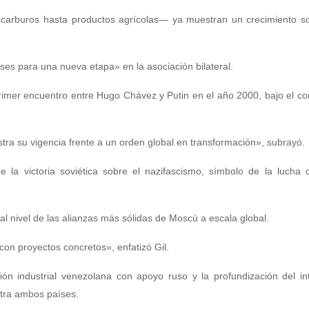
carburos hasta productos agrícolas— ya muestran un crecimiento so
ses para una nueva etapa» en la asociación bilateral.
 primer encuentro entre Hugo Chávez y Putin en el año 2000, bajo el c
ra su vigencia frente a un orden global en transformación», subrayó.
e la victoria soviética sobre el nazifascismo, símbolo de la lucha 
l nivel de las alianzas más sólidas de Moscú a escala global.
on proyectos concretos», enfatizó Gil.
ción industrial venezolana con apoyo ruso y la profundización del i
ntra ambos países.