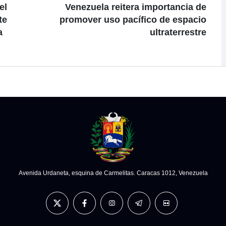
el
Venezuela reitera importancia de
te
promover uso pacífico de espacio
a
ultraterrestre
Avenida Urdaneta, esquina de Carmelitas. Caracas 1012, Venezuela