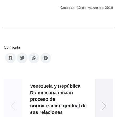
Caracas, 12 de marzo de 2019
Compartir
Venezuela y República
Ve
Dominicana inician
agres
proceso de
normalización gradual de
sus relaciones
inm