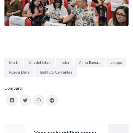
Día E
Día del Libro
India
Alma llanera
Joropo
Nueva Delhi
Instituto Cervantes
Compartir
Venezuela ratificó apoyo
V