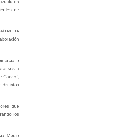
nezuela en
ientes de
aíses, se
laboración
Comercio e
morenses a
de Cacao”,
 distintos
dores que
erando los
sia, Medio