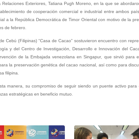
ra Relaciones Exteriores, Tatiana Pugh Moreno, en la que se abordar
stablecimiento de cooperación comercial e industrial entre ambos pa
cial a la República Democrática de Timor Oriental con motivo de la pr
s de febrero.
de Cebú (Filipinas) “Casa de Cacao” sostuvieron encuentro con repr
logía y del Centro de Investigación, Desarrollo e Innovación del Ca
ervención de la Embajada venezolana en Singapur, que sirvió para e
para la preservación genética del cacao nacional, así como para discut
 filipina.
ta manera, su compromiso de seguir siendo un puente activo para e
nzas estratégicas en beneficio mutuo.