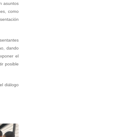
on asuntos
íses, como
esentación
esentantes
cao, dando
xponer el
ir posible
l diálogo