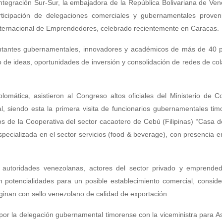
ntegración Sur-Sur, la embajadora de la República Bolivariana de Ve
ticipación de delegaciones comerciales y gubernamentales proven
 Internacional de Emprendedores, celebrado recientemente en Caracas.
sentantes gubernamentales, innovadores y académicos de más de 40 p
 de ideas, oportunidades de inversión y consolidación de redes de co
plomática, asistieron al Congreso altos oficiales del Ministerio de 
l, siendo esta la primera visita de funcionarios gubernamentales ti
os de la Cooperativa del sector cacaotero de Cebú (Filipinas) “Casa 
cializada en el sector servicios (food & beverage), con presencia en
n autoridades venezolanas, actores del sector privado y emprende
on potencialidades para un posible establecimiento comercial, consid
ginan con sello venezolano de calidad de exportación.
 por la delegación gubernamental timorense con la viceministra para A