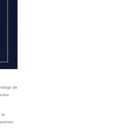
omólogo de
entre
 la
Naciones