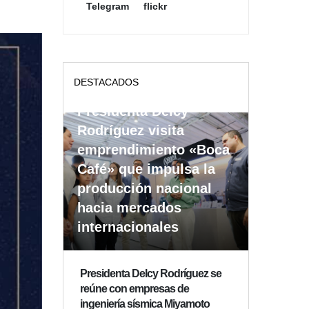
Telegram
flickr
DESTACADOS
Presidenta Delcy
Rodríguez visita
emprendimiento «Boca
Café» que impulsa la
producción nacional
hacia mercados
internacionales
Presidenta Delcy Rodríguez se
reúne con empresas de
ingeniería sísmica Miyamoto