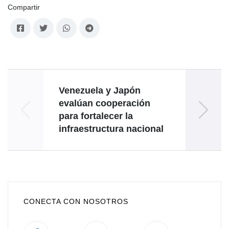
Compartir
Venezuela y Japón
Arriba
evalúan cooperación
de E
para fortalecer la
y es
infraestructura nacional
CONECTA CON NOSOTROS