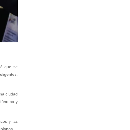
ió que se
eligentes,
una ciudad
autónoma y
icos y las
zolanos.