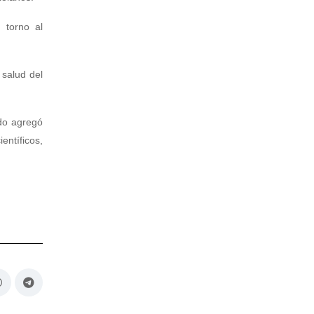
 torno al
 salud del
ado agregó
ntíficos,