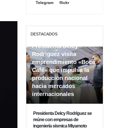
Telegram
flickr
DESTACADOS
Presidenta Delcy
Rodríguez visita
emprendimiento «Boca
Café» que impulsa la
producción nacional
hacia mercados
internacionales
Presidenta Delcy Rodríguez se
reúne con empresas de
ingeniería sísmica Miyamoto