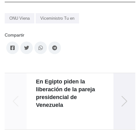
ONU Viena
Viceministro Tu en
Compartir
En Egipto piden la
Ve
liberación de la pareja
presidencial de
Venezuela
Sp