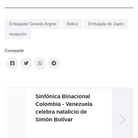
Embajador Gerardo Argote
Belice
Embajada de Japón
recepción
Compartir
Sinfónica Binacional
Colombia - Venezuela
celebra natalicio de
Simón Bolívar
vi