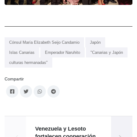
Cónsul María Elizabeth Seijo Candamio
Japón
Islas Canarias
Emperador Naruhito
"Canarias y Japón
culturas hermanadas"
Compartir
Venezuela y Lesoto
Emba
fortalecen cooperación
en Be