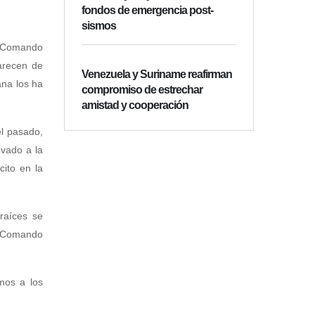
fondos de emergencia post-
sismos
l Comando
arecen de
Venezuela y Suriname reafirman
ana los ha
compromiso de estrechar
amistad y cooperación
el pasado,
evado a la
cito en la
raíces se
l Comando
amos a los