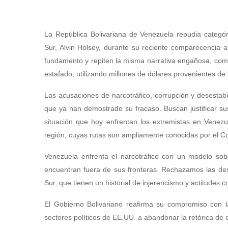
La República Bolivariana de Venezuela repudia categó
Sur, Alvin Holsey, durante su reciente comparecencia 
fundamento y repiten la misma narrativa engañosa, comp
estafado, utilizando millones de dólares provenientes d
Las acusaciones de narcotráfico, corrupción y desesta
que ya han demostrado su fracaso. Buscan justificar sus
situación que hoy enfrentan los extremistas en Venezue
región, cuyas rutas son ampliamente conocidas por el 
Venezuela enfrenta el narcotráfico con un modelo so
encuentran fuera de sus fronteras. Rechazamos las des
Sur, que tienen un historial de injerencismo y actitudes co
El Gobierno Bolivariano reafirma su compromiso con la
sectores políticos de EE.UU. a abandonar la retórica de 