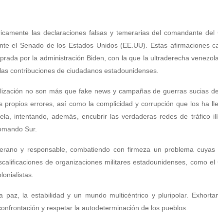
ricamente las declaraciones falsas y temerarias del comandante de
ante el Senado de los Estados Unidos (EE.UU). Estas afirmaciones c
rada por la administración Biden, con la que la ultraderecha venezol
e las contribuciones de ciudadanos estadounidenses.
bilización no son más que fake news y campañas de guerras sucias d
 propios errores, así como la complicidad y corrupción que los ha ll
la, intentando, además, encubrir las verdaderas redes de tráfico ilí
Comando Sur.
berano y responsable, combatiendo con firmeza un problema cuyas 
calificaciones de organizaciones militares estadounidenses, como e
lonialistas.
 paz, la estabilidad y un mundo multicéntrico y pluripolar. Exhort
confrontación y respetar la autodeterminación de los pueblos.