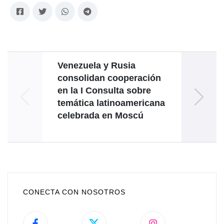
Venezuela y Rusia
consolidan cooperación
en la I Consulta sobre
anive
temática latinoamericana
celebrada en Moscú
CONECTA CON NOSOTROS