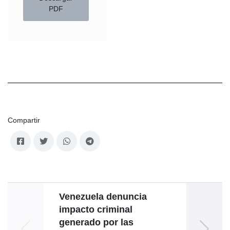
PDF
Compartir
Venezuela denuncia
impacto criminal
p
generado por las
A