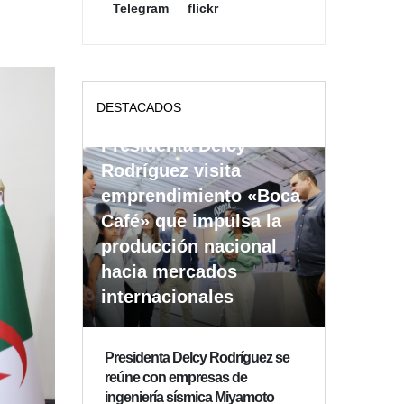
Telegram
flickr
DESTACADOS
Presidenta Delcy
Rodríguez visita
emprendimiento «Boca
Café» que impulsa la
producción nacional
hacia mercados
internacionales
Presidenta Delcy Rodríguez se
reúne con empresas de
ingeniería sísmica Miyamoto