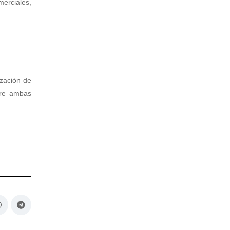
merciales,
ización de
tre ambas