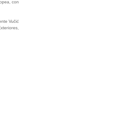
opea, con
ente Vučić
xteriores,