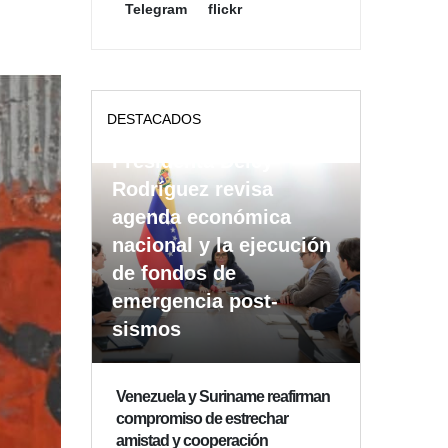
Telegram
flickr
DESTACADOS
Presidenta Delcy
Rodríguez revisa
agenda económica
nacional y la ejecución
de fondos de
emergencia post-
sismos
Venezuela y Suriname reafirman
compromiso de estrechar
amistad y cooperación