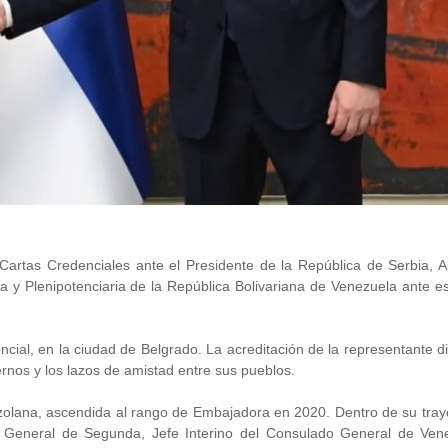
 Cartas Credenciales ante el Presidente de la República de Serbia, 
a y Plenipotenciaria de la República Bolivariana de Venezuela ante e
ncial, en la ciudad de Belgrado. La acreditación de la representante d
rnos y los lazos de amistad entre sus pueblos.
ezolana, ascendida al rango de Embajadora en 2020. Dentro de su tray
ul General de Segunda, Jefe Interino del Consulado General de Ven