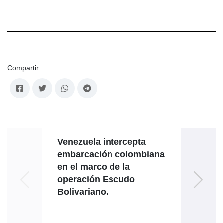
Compartir
Venezuela intercepta
Venez
embarcación colombiana
fall
en el marco de la
‎gui
operación Escudo
Bolivariano.