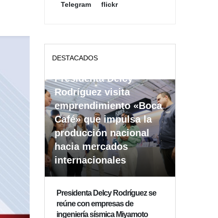
Telegram
flickr
DESTACADOS
Presidenta Delcy
Rodríguez visita
emprendimiento «Boca
Café» que impulsa la
producción nacional
hacia mercados
internacionales
Presidenta Delcy Rodríguez se
reúne con empresas de
ingeniería sísmica Miyamoto