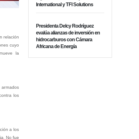
International y TFI Solutions
Presidenta Delcy Rodríguez
evalúa alianzas de inversión en
n relación
hidrocarburos con Cámara
iones cuyo
Africana de Energía
omueve la
s armados
ontra los
ción a los
ia. No fue