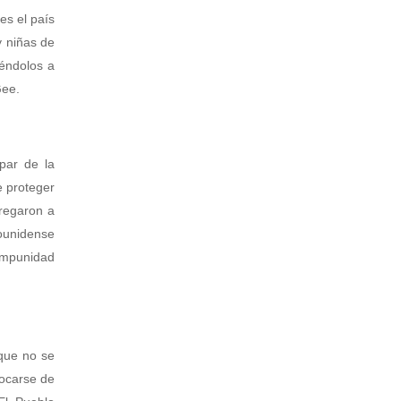
es el país
y niñas de
iéndolos a
Gee.
ipar de la
e proteger
tregaron a
ounidense
 impunidad
que no se
locarse de