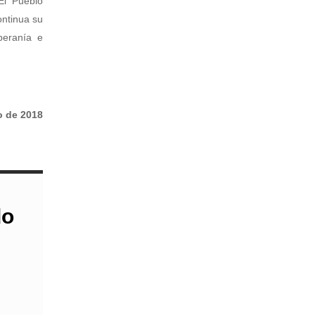
 El Pueblo
ontinua su
beranía e
o de 2018
do