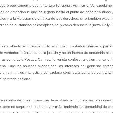
guró públicamente que la “tortura funciona”. Asimismo, Venezuela no 
os de detención ni que ha llegado hasta el punto de separar a niños 
es y a la violación sistemática de sus derechos, sino también expon
zado de sustancias psicotrópicas, tal y como denunció la jueza Dolly 
está abierto e inclusive invitó al gobierno estadounidense a partic
de verdadera búsqueda de la justicia y no un intento de encubrirla ni d
uras como Luis Posada Carriles, terrorista confeso, a quien nunca en
na. Que los políticos aliados con los intereses del gobierno estad
no en criminales y la justicia venezolana continuará luchando contra la
l territorio nacional.
o en contra de nuestro país, ha demostrado en numerosas ocasiones 
e, pero no sorprende, que una vez más, teniendo la oportunidad de co