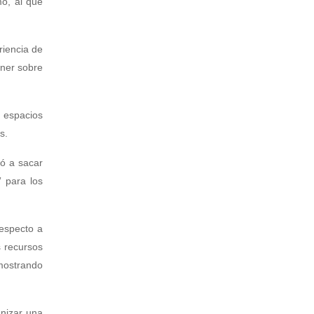
mo, al que
riencia de
oner sobre
s espacios
s.
tó a sacar
” para los
respecto a
 recursos
emostrando
anizar una