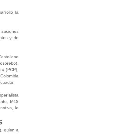
rrolló la
nizaciones
antes y de
Castellana
Mosorebo),
rú (PCP),
 Colombia
Ecuador.
perialista
ante, M19
ativa, la
s
), quien a