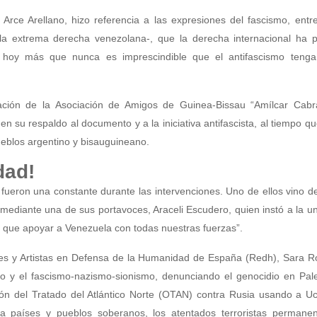
 Arce Arellano, hizo referencia a las expresiones del fascismo, entre
la extrema derecha venezolana-, que la derecha internacional ha p
e hoy más que nunca es imprescindible que el antifascismo tenga
ntación de la Asociación de Amigos de Guinea-Bissau “Amílcar Cabra
n su respaldo al documento y a la iniciativa antifascista, al tiempo qu
ueblos argentino y bisauguineano.
dad!
fueron una constante durante las intervenciones. Uno de ellos vino d
 mediante una de sus portavoces, Araceli Escudero, quien instó a la u
s que apoyar a Venezuela con todas nuestras fuerzas”.
uales y Artistas en Defensa de la Humanidad de España (Redh), Sara 
mo y el fascismo-nazismo-sionismo, denunciando el genocidio en Pale
ión del Tratado del Atlántico Norte (OTAN) contra Rusia usando a Uc
ra países y pueblos soberanos, los atentados terroristas permanen