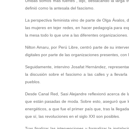
Unidas somos más fuertes”, dijo, destacando la larga t
definió como la antesala del fascismo.
La perspectiva feminista vino de parte de Olga Ávalos,
las mujeres en tejer redes, en hacer pedagogía para exp
la mesa todo lo que une a las diferentes organizaciones.
Nilton Amaru, por Perú Libre, centró parte de su interv
digitales por parte de las organizaciones presentes, con 
Seguidamente, intervino Josafat Hernández, representant
la discusión sobre el fascismo a las calles y a lleva
pueblos.
Desde Canal Red, Sasi Alejandre reflexionó acerca de la
que están pasadas de moda. Sobre esto, aseguró que l
energéticos, a que fue el primer país que, tras la llega
que sí, las revoluciones en el siglo XXI son posibles.
Tras finalizar las intervenciones y formalizar la instal