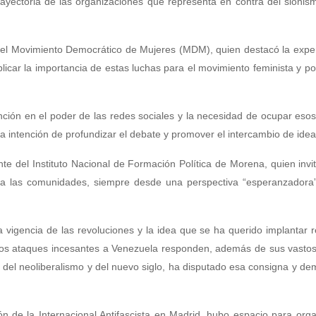
rayectoria de las organizaciones que representa en contra del sionis
 del Movimiento Democrático de Mujeres (MDM), quien destacó la expe
licar la importancia de estas luchas para el movimiento feminista y p
ención en el poder de las redes sociales y la necesidad de ocupar eso
la intención de profundizar el debate y promover el intercambio de idea
e del Instituto Nacional de Formación Política de Morena, quien invi
rla a las comunidades, siempre desde una perspectiva “esperanzadora
 vigencia de las revoluciones y la idea que se ha querido implantar 
os ataques incesantes a Venezuela responden, además de sus vastos
da del neoliberalismo y del nuevo siglo, ha disputado esa consigna y d
ación de la Internacional Antifascista en Madrid, hubo espacio para org