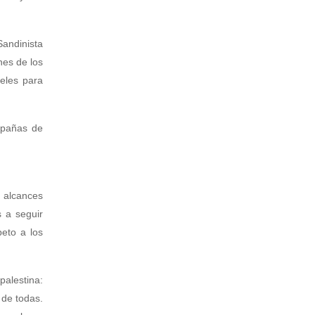
Sandinista
nes de los
eles para
mpañas de
s alcances
s a seguir
eto a los
alestina:
 de todas.