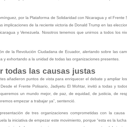
mínguez, por la Plataforma de Solidaridad con Nicaragua y el Frente 
as implicaciones de la reciente victoria de Donald Trump en las eleccio
caragua y Venezuela. Nosotros tenemos que unirnos a todos los niv
ión de la Revolución Ciudadana de Ecuador, alertando sobre las ca
da y exhortando a la unidad de todas las organizaciones presentes.
 todas las causas justas
ntes añadieron puntos de vista para enriquecer el debate y ampliar lo
 Desde el Frente Polisario, Jadiyetu El Mohtar, invitó a todas y todo
 queremos un mundo mejor, de paz, de equidad, de justicia, de resp
remos empezar a trabajar ya”, sentenció.
presentación de tres organizaciones comprometidas con la causa p
la la iniciativa de empezar este movimiento, porque “esta es la lucha