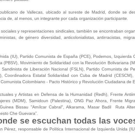
ublicano de Vallecas, ubicado al sureste de Madrid, donde se desa
ncia de, al menos, un integrante por cada organización participante.
s sociales y representaciones sindicales, también se encontraban orga
inistas, de género diversidad, anticolonialistas, antirracistas, migr
 Unida (IU), Partido Comunista de España (PCE), Podemos, Izquierda 
la (PBSV), Movimiento de Solidaridad con la Revolución Bolivariana (
 Sandinista de Liberación Nacional (FSLN), Partido Comunista de Pe
, Coordinadora Estatal Solidaridad con Cuba de Madrid (CESCM),
o Comunista Colombiano - Pacto Histórico y Revolución Ciudadana de 
ectuales y Artistas en Defensa de la Humanidad (Redh), Frente Antiim
Mujeres (MDM), Samidoun (Palestina), ONG Paz Ahora, Frente Migr
Guinea Bissau "Amílcar Cabral", Alkarama, Masar Badil Ruta Altern
rnesto Che Guevara”.
onde se escuchan todas las voce
 Pérez, responsable de Política Internacional de Izquierda Unida (IU