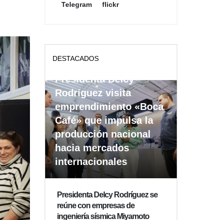
Telegram
flickr
DESTACADOS
Presidenta Delcy
Rodríguez visita
emprendimiento «Boca
Café» que impulsa la
producción nacional
hacia mercados
internacionales
Presidenta Delcy Rodríguez se
reúne con empresas de
ingeniería sísmica Miyamoto