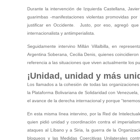
Durante la intervención de Izquierda Castellana, Javier
guarimbas -manifestaciones violentas promovidas por 
justificar en Occidente. Justo, por eso, agregó qu
internacionalista y antiimperialista.
Seguidamente intervino Millán Villalbilla, en represe
Argentina Soberana, Cecilia Denis, quienes coincidieron e
referencia a las situaciones que viven actualmente los p
¡Unidad, unidad y más uni
Los llamados a la cohesión de todas las organizaciones 
la Plataforma Bolivariana de Solidaridad con Venezuela,
el avance de la derecha internacional y porque “tenemo
En esta misma línea intervino, por la Red de Intelect
quien pidió unidad y coordinación contra el imperialis
ataques al Líbano y a Siria, la guerra de la Organizac
bloqueos y las Medidas Coercitivas Unilaterales cont