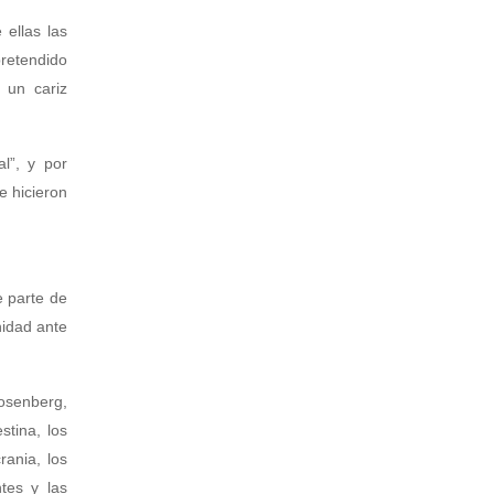
 ellas las
retendido
 un cariz
l”, y por
e hicieron
e parte de
nidad ante
Rosenberg,
stina, los
rania, los
tes y las