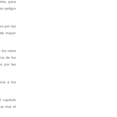
ista, para
en peligro
es por las
 de mayor
 los retos
nía de los
os por las
oria a los
l capítulo
ue vive el