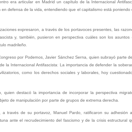
tro era articular en Madrid un capítulo de la Internacional Antifasc
n en defensa de la vida, entendiendo que el capitalismo está poniendo 
nizaciones expresaron, a través de los portavoces presentes, las razon
ascista y, también, pusieron en perspectiva cuáles son los asuntos
tulo madrileño.
 Congreso por Podemos, Javier Sánchez Serna, quien subrayó parte de
e la Internacional Antifascista: La importancia de defender la sobera
vilizatorios, como los derechos sociales y laborales, hoy cuestionad
, quien destacó la importancia de incorporar la perspectiva migrat
objeto de manipulación por parte de grupos de extrema derecha.
I), a través de su portavoz, Manuel Pardo, ratificaron su adhesión a
rtuna ante el recrudecimiento del fascismo y de la crisis estructural q