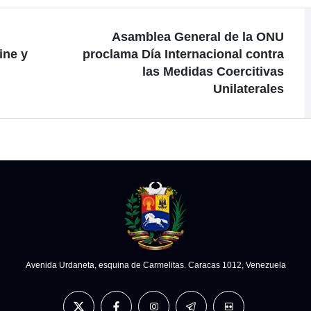
Asamblea General de la ONU
ine y
proclama Día Internacional contra
las Medidas Coercitivas
Unilaterales
Avenida Urdaneta, esquina de Carmelitas. Caracas 1012, Venezuela