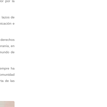
or por la
s lazos de
nicación e
s derechos
eranía, en
 mundo de
siempre ha
comunidad
rta de las