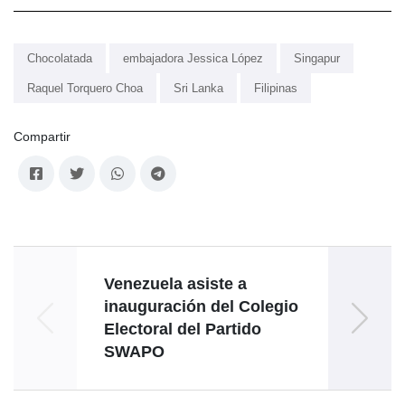
Chocolatada
embajadora Jessica López
Singapur
Raquel Torquero Choa
Sri Lanka
Filipinas
Compartir
Venezuela asiste a
En Hu
inauguración del Colegio
de
Electoral del Partido
anive
SWAPO
del 