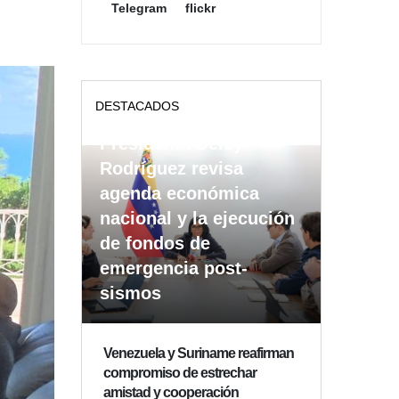
Telegram
flickr
DESTACADOS
Presidenta Delcy
Rodríguez revisa
agenda económica
nacional y la ejecución
de fondos de
emergencia post-
sismos
Venezuela y Suriname reafirman
compromiso de estrechar
amistad y cooperación