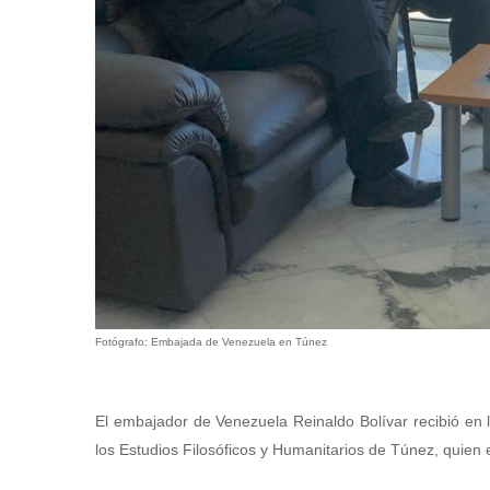
Fotógrafo: Embajada de Venezuela en Túnez
El embajador de Venezuela Reinaldo Bolívar recibió en l
los Estudios Filosóficos y Humanitarios de Túnez, qui