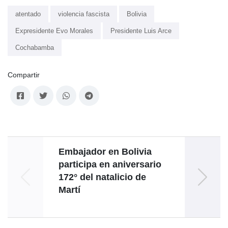
atentado
violencia fascista
Bolivia
Expresidente Evo Morales
Presidente Luis Arce
Cochabamba
Compartir
Embajador en Bolivia
Gob
participa en aniversario
172° del natalicio de
EEUU 
Martí