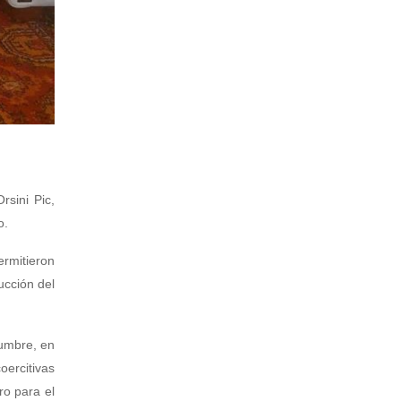
sini Pic,
o.
rmitieron
ucción del
Cumbre, en
oercitivas
ro para el