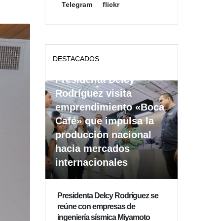
Telegram
flickr
DESTACADOS
Presidenta Delcy
Rodríguez visita
emprendimiento «Boca
Café» que impulsa la
producción nacional
hacia mercados
internacionales
Presidenta Delcy Rodríguez se
reúne con empresas de
ingeniería sísmica Miyamoto