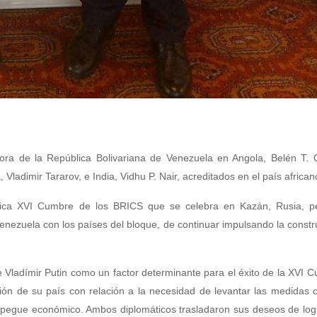
ra de la República Bolivariana de Venezuela en Angola, Belén T. Or
ladimir Tararov, e India, Vidhu P. Nair, acreditados en el país african
órica XVI Cumbre de los BRICS que se celebra en Kazán, Rusia, pe
enezuela con los países del bloque, de continuar impulsando la constr
e Vladímir Putin como un factor determinante para el éxito de la XVI 
ción de su país con relación a la necesidad de levantar las medidas c
spegue económico. Ambos diplomáticos trasladaron sus deseos de log