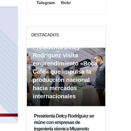
Telegram
flickr
DESTACADOS
Presidenta Delcy
Rodríguez visita
emprendimiento «Boca
Café» que impulsa la
producción nacional
hacia mercados
internacionales
Presidenta Delcy Rodríguez se
reúne con empresas de
ingeniería sísmica Miyamoto