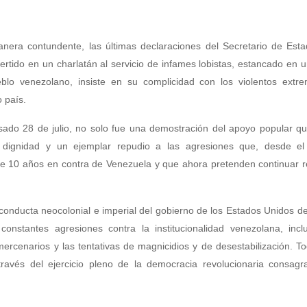
nera contundente, las últimas declaraciones del Secretario de Esta
rtido en un charlatán al servicio de infames lobistas, estancado en u
blo venezolano, insiste en su complicidad con los violentos extre
 país.
asado 28 de julio, no solo fue una demostración del apoyo popular q
e dignidad y un ejemplar repudio a las agresiones que, desde el
e 10 años en contra de Venezuela y que ahora pretenden continuar r
 conducta neocolonial e imperial del gobierno de los Estados Unidos d
onstantes agresiones contra la institucionalidad venezolana, incl
ercenarios y las tentativas de magnicidios y de desestabilización. T
ravés del ejercicio pleno de la democracia revolucionaria consagr