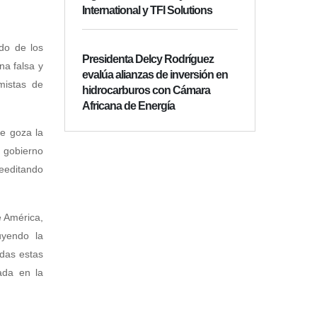
International y TFI Solutions
do de los
Presidenta Delcy Rodríguez
na falsa y
evalúa alianzas de inversión en
mistas de
hidrocarburos con Cámara
Africana de Energía
ue goza la
 gobierno
eeditando
e América,
uyendo la
odas estas
ada en la