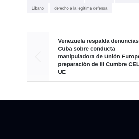
Líbano
derecho a la legítima defensa
Venezuela respalda denuncias
Cuba sobre conducta
manipuladora de Unión Europ
preparación de III Cumbre CE
UE