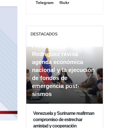
Telegram
flickr
DESTACADOS
Presidenta Delcy
Rodríguez revisa
agenda económica
nacional y la ejecución
de fondos de
emergencia post-
sismos
Venezuela y Suriname reafirman
compromiso de estrechar
amistad y cooperación