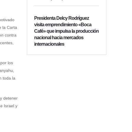
Presidenta Delcy Rodríguez
motivado
visita emprendimiento «Boca
e la Carta
Café» que impulsa la producción
en contra
nacional hacia mercados
ocentes,
internacionales
por los
tanyahu,
n toda la
 y detener
e Israel y