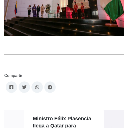
Compartir
Ministro Félix Plasencia
llega a Qatar para
Ecua