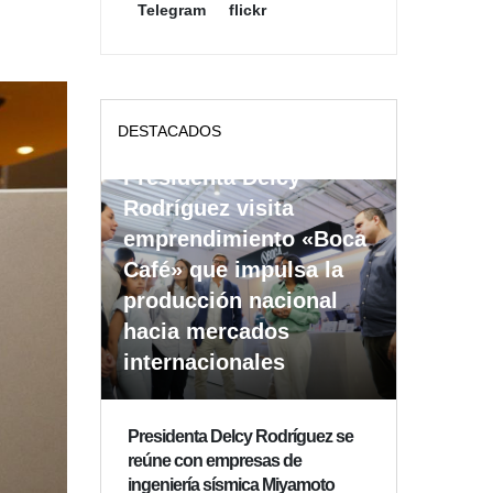
Telegram
flickr
DESTACADOS
Presidenta Delcy
Rodríguez visita
emprendimiento «Boca
Café» que impulsa la
producción nacional
hacia mercados
internacionales
Presidenta Delcy Rodríguez se
reúne con empresas de
ingeniería sísmica Miyamoto