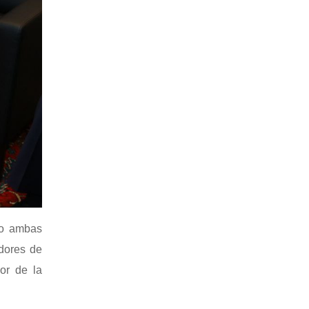
do ambas
dores de
or de la