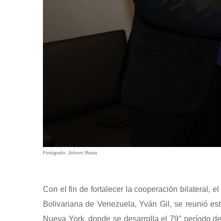
Fotógrafo: Johnni Rivas
Con el fin de fortalecer la cooperación bilateral, 
Bolivariana de Venezuela, Yván Gil, se reunió es
Nueva York, donde se desarrolla el 79° período d