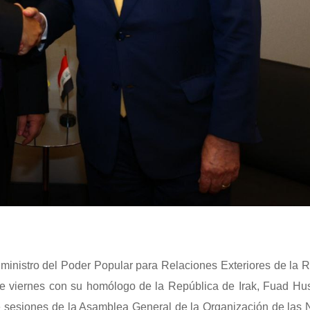
el ministro del Poder Popular para Relaciones Exteriores de la 
te viernes con su homólogo de la República de Irak, Fuad Hu
e sesiones de la Asamblea General de la Organización de las