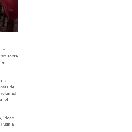
ste
ersó sobre
 el
los
temas de
 voluntad
en el
n, “dado
 Putin a