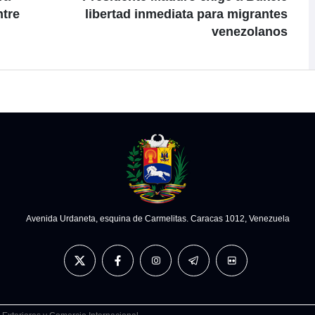
ntre
libertad inmediata para migrantes
venezolanos
Avenida Urdaneta, esquina de Carmelitas. Caracas 1012, Venezuela