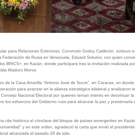
pular para Relaciones Exteriores, Coromoto Godoy Calderón, sostuvo e
a Federación de Rusia en Venezuela, Eduard Sokolov, con quien conv
s BRICS+, en Kazán, donde participará tras la invitación realizada por
colás Maduro Moros.
res de la Casa Amarilla “Antonio José de Sucre”, en Caracas, en donde 
peración para avanzar en la alianza estratégica bilateral y analizaron 
Consejo Nacional Electoral por quienes tenían interés en desvirtuar la
mo los esfuerzos del Gobierno ruso para alcanzar la paz y preservarla 
 cita histórica el cónclave del bloque de países emergentes en Kazá
umanidad” y en este orden, agradeció la carta que envió el presidente
oral alcanzada el pasado 28 de julio.