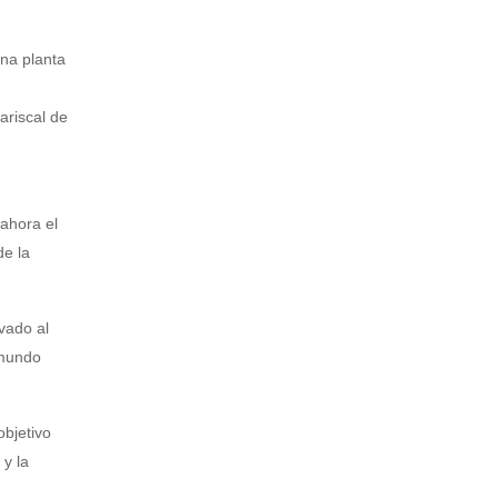
na planta
ariscal de
 ahora el
de la
vado al
 mundo
objetivo
 y la