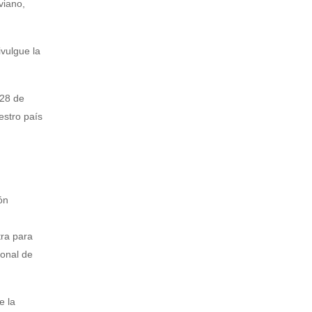
viano,
ivulgue la
 28 de
estro país
ón
tra para
ional de
e la