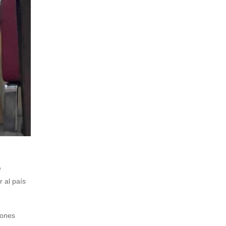
e
 al país
iones