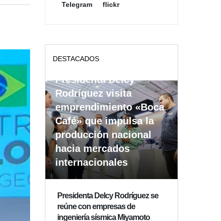
Telegram
flickr
DESTACADOS
Presidenta Delcy
Rodríguez visita
emprendimiento «Boca
Café» que impulsa la
producción nacional
hacia mercados
internacionales
Presidenta Delcy Rodríguez se
reúne con empresas de
ingeniería sísmica Miyamoto