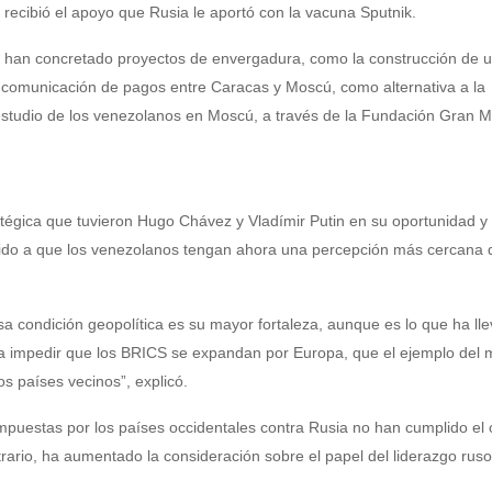
ecibió el apoyo que Rusia le aportó con la vacuna Sputnik.
 han concretado proyectos de envergadura, como la construcción de u
de comunicación de pagos entre Caracas y Moscú, como alternativa a la
 estudio de los venezolanos en Moscú, a través de la Fundación Gran M
atégica que tuvieron Hugo Chávez y Vladímir Putin en su oportunidad y
buido a que los venezolanos tengan ahora una percepción más cercana 
sa condición geopolítica es su mayor fortaleza, aunque es lo que ha lle
ra impedir que los BRICS se expandan por Europa, que el ejemplo del
os países vecinos”, explicó.
mpuestas por los países occidentales contra Rusia no han cumplido el 
ntrario, ha aumentado la consideración sobre el papel del liderazgo ruso