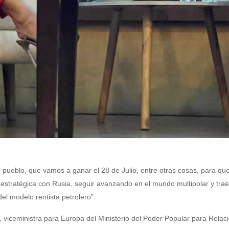
 pueblo, que vamos a ganar el 28 de Julio, entre otras cosas, para qu
estratégica con Rusia, seguir avanzando en el mundo multipolar y traer
el modelo rentista petrolero”.
viceministra para Europa del Ministerio del Poder Popular para Relac