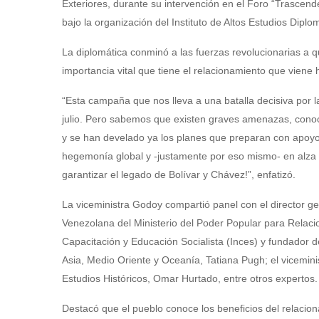
Exteriores, durante su intervención en el Foro “Trascend
bajo la organización del Instituto de Altos Estudios Dip
La diplomática conminó a las fuerzas revolucionarias a q
importancia vital que tiene el relacionamiento que viene
“Esta campaña que nos lleva a una batalla decisiva por l
julio. Pero sabemos que existen graves amenazas, conoce
y se han develado ya los planes que preparan con apoyo
hegemonía global y -justamente por eso mismo- en alza 
garantizar el legado de Bolívar y Chávez!”, enfatizó.
La viceministra Godoy compartió panel con el director ge
Venezolana del Ministerio del Poder Popular para Relacio
Capacitación y Educación Socialista (Inces) y fundador 
Asia, Medio Oriente y Oceanía, Tatiana Pugh; el vicemini
Estudios Históricos, Omar Hurtado, entre otros expertos.
Destacó que el pueblo conoce los beneficios del relacio