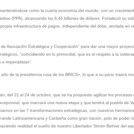
’, manteniéndose como la cuarta economía del mundo, con un crecimien
itivo (PPA), alcanzando los 6,45 billones de dólares. Fortaleció su so
u propia infraestructura de pagos, independiente del dólar, anclada en 
 de Asociación Estratégica y Cooperación” para dar una mayor proyecc
ratégicos, “coincidiendo en lo primordial, que es el respeto a la soberan
 e imperialistas”.
 año de la presidencia rusa de los BRICS+, lo que a su juicio traerá n
, del 22 al 24 de octubre, que se ha propuesto agilizar los procesos
xcepcional, que marcará una nueva etapa y que tendrá al pueblo de V
barnos en las 7 transformaciones estratégicas, con nuestros hermano
 Grande Latinoamericana y Caribeña como gran nación, polo de poder 
 haciendo realidad el sueño de nuestro Libertador Simón Bolívar del equi