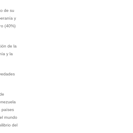
to de su
beranía y
oro (40%)
ión de la
ía y la
ovedades
 de
enezuela
s países
del mundo
librio del