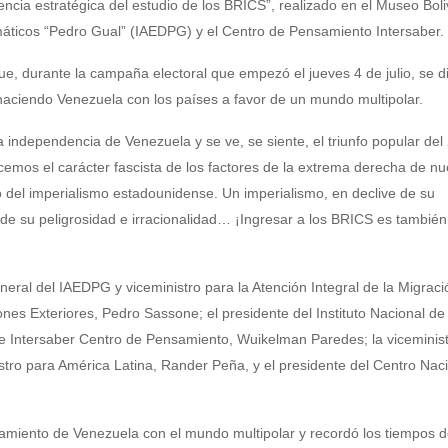
encia estratégica del estudio de los BRICS”, realizado en el Museo Boli
lomáticos “Pedro Gual” (IAEDPG) y el Centro de Pensamiento Intersaber.
ue, durante la campaña electoral que empezó el jueves 4 de julio, se d
 haciendo Venezuela con los países a favor de un mundo multipolar.
a independencia de Venezuela y se ve, se siente, el triunfo popular del
mos el carácter fascista de los factores de la extrema derecha de nu
 del imperialismo estadounidense. Un imperialismo, en declive de su
de su peligrosidad e irracionalidad… ¡Ingresar a los BRICS es también
neral del IAEDPG y viceministro para la Atención Integral de la Migraci
nes Exteriores, Pedro Sassone; el presidente del Instituto Nacional de
de Intersaber Centro de Pensamiento, Wuikelman Paredes; la viceminis
stro para América Latina, Rander Peña, y el presidente del Centro Nac
namiento de Venezuela con el mundo multipolar y recordó los tiempos d