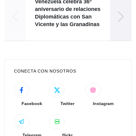
Venezuela celebra 36°
aniversario de relaciones
Diplomáticas con San
auto
Vicente y las Granadinas
CONECTA CON NOSOTROS
Facebook
Twitter
Instagram
Telegram
flickr