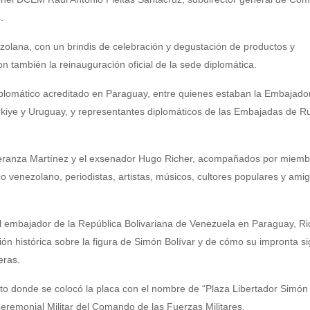
.
olana, con un brindis de celebración y degustación de productos y
n también la reinauguración oficial de la sede diplomática.
iplomático acreditado en Paraguay, entre quienes estaban la Embajado
rkiye y Uruguay, y representantes diplomáticos de las Embajadas de Ru
speranza Martínez y el exsenador Hugo Richer, acompañados por miemb
venezolano, periodistas, artistas, músicos, cultores populares y ami
el embajador de la República Bolivariana de Venezuela en Paraguay, R
ión histórica sobre la figura de Simón Bolívar y de cómo su impronta si
deras.
lito donde se colocó la placa con el nombre de “Plaza Libertador Simón 
eremonial Militar del Comando de las Fuerzas Militares.