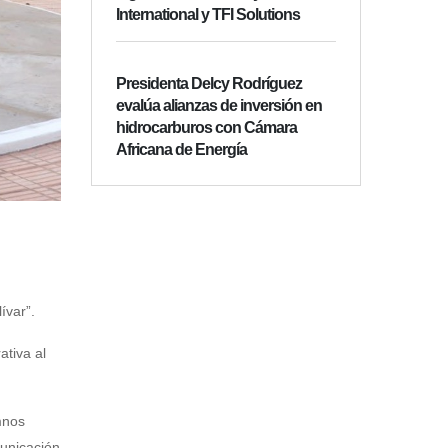
International y TFI Solutions
Presidenta Delcy Rodríguez
evalúa alianzas de inversión en
hidrocarburos con Cámara
Africana de Energía
ívar”.
ativa al
mnos
municación