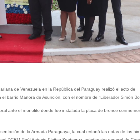
ivariana de Venezuela en la República del Paraguay realizó el acto de
 el barrio Manorá de Asunción, con el nombre de “Liberador Simón Bol
loral ante el monolito donde fue instalada la placa de bronce conmemor
esentación de la Armada Paraguaya, la cual entonó las notas de los hi
ronel DCEM Raúl Antonio Fleitas Santacruz, subdirector general de Co