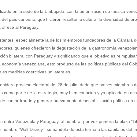
alizado en la sede de la Embajada, con la amenización de música vene
del país caribeño, que hicieron resaltar la cultura, la diversidad de pr
a ofrece al Paraguay.
sistentes, especialmente la de los miembros fundadores de la Cámara d
dores, quienes ofrecieron la degustación de la gastronomía venezola
ción bilateral con Paraguay y significando que el objetivo es reimpulsar
la economía venezolana, esto producto de las políticas públicas del Go
ales medidas coercitivas unilaterales.
venidero proceso electoral del 28 de julio, dado que países miembros 
s como parte de la estrategia, muy bien conocida y ya aplicada en oc
 de cantar fraude y generar nuevamente desestabilización política en 
ón entre Venezuela y Paraguay, al nombrar por vez primera la plaza “Li
por nombre “Walt Disney”; sumándola de esta forma a las capitales del