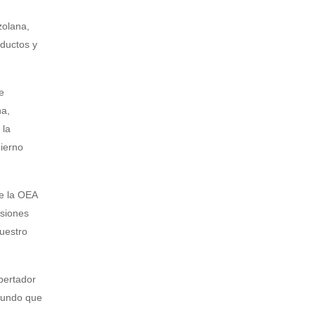
zolana,
oductos y
e
na,
 la
bierno
de la OEA
asiones
nuestro
bertador
 mundo que