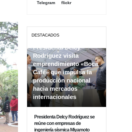
Telegram
flickr
DESTACADOS
Presidenta Delcy
Rodríguez visita
emprendimiento «Boca
Café» que impulsa la
producción nacional
hacia mercados
internacionales
Presidenta Delcy Rodríguez se
reúne con empresas de
ingeniería sísmica Miyamoto