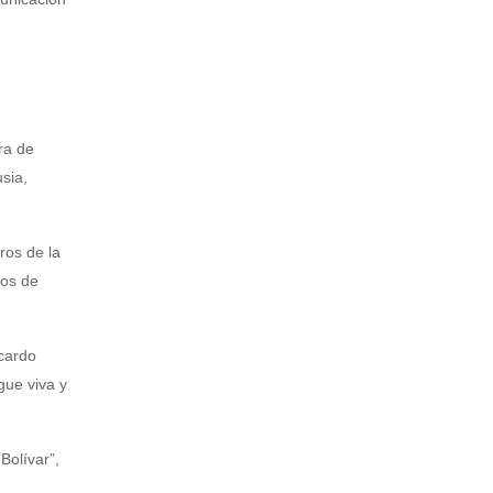
ra de
sia,
ros de la
gos de
icardo
gue viva y
Bolívar”,