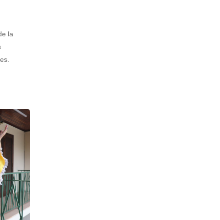
de la
s
ses.