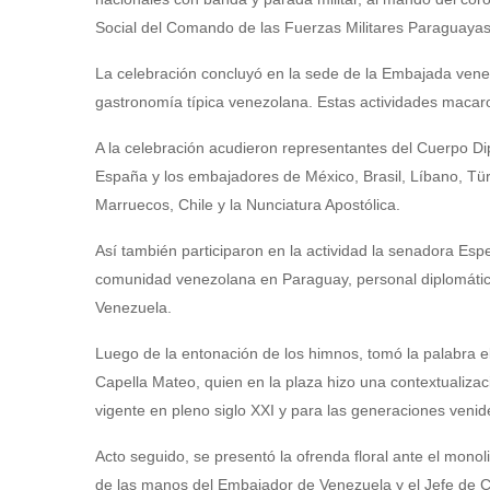
Social del Comando de las Fuerzas Militares Paraguayas
La celebración concluyó en la sede de la Embajada venez
gastronomía típica venezolana. Estas actividades macaro
A la celebración acudieron representantes del Cuerpo D
España y los embajadores de México, Brasil, Líbano, Tü
Marruecos, Chile y la Nunciatura Apostólica.
Así también participaron en la actividad la senadora E
comunidad venezolana en Paraguay, personal diplomático 
Venezuela.
Luego de la entonación de los himnos, tomó la palabra 
Capella Mateo, quien en la plaza hizo una contextualizac
vigente en pleno siglo XXI y para las generaciones veni
Acto seguido, se presentó la ofrenda floral ante el mono
de las manos del Embajador de Venezuela y el Jefe de C