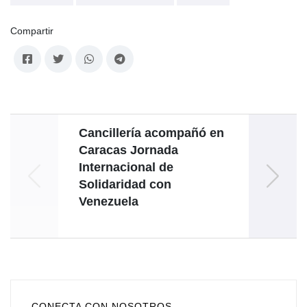
Compartir
Cancillería acompañó en
V
Caracas Jornada
Internacional de
coope
Solidaridad con
Venezuela
agric
CONECTA CON NOSOTROS