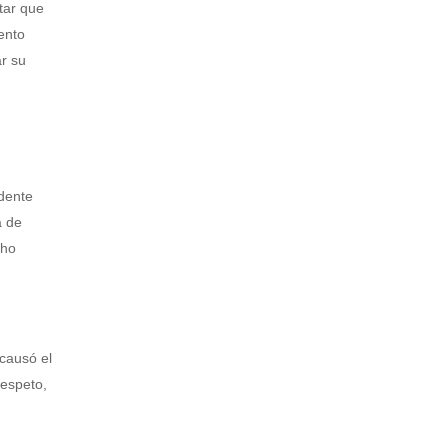
tar que
ento
r su
idente
a de
cho
 causó el
respeto,