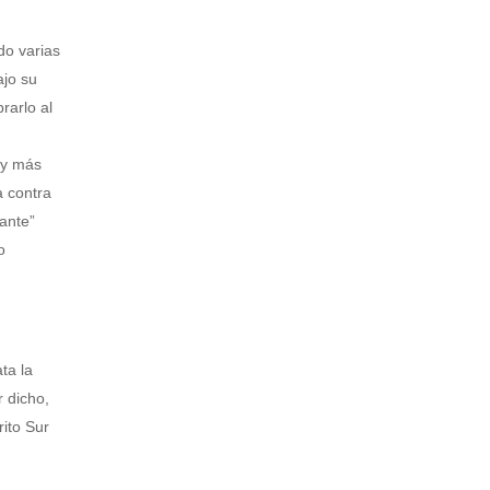
do varias
ajo su
rarlo al
 y más
a contra
ante”
o
ta la
r dicho,
rito Sur