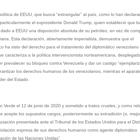
olítica de EEUU, que busca “estrangular” al país, como lo han declara
articularmente el expresidente Donald Trump, quien estableció que b
 dado a EEUU una disposición absoluta de su petróleo, en vez de comp
iana. Esta declaración, abiertamente imperialista, demuestra que el
o ha visto del derecho para el tratamiento del diplomático venezolano
 caracteriza a la política intervencionista norteamericana, desplegad
er prevalecer su bloqueo contra Venezuela y dar un castigo “ejemplariz
arantizar los derechos humanos de los venezolanos, mientras el aparat
der del Estado.
 Verde el 12 de junio de 2020 y sometido a tratos crueles, y como rela
e acepte los supuestos cargos, posteriormente su extradición (o, mejo
cusación presentada ante el Tribunal de los Estados Unidos para el Dist
a violación expresa de sus derechos humanos como agente diplomático
zación de las Naciones Unidas”.