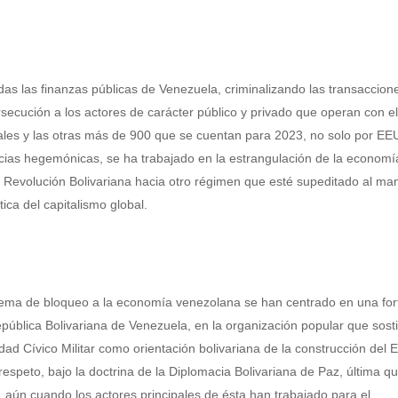
as las finanzas públicas de Venezuela, criminalizando las transaccion
ución a los actores de carácter público y privado que operan con el
rales y las otras más de 900 que se cuentan para 2023, no solo por EE
encias hegemónicas, se ha trabajado en la estrangulación de la economí
 Revolución Bolivariana hacia otro régimen que esté supeditado al ma
ica del capitalismo global.
tema de bloqueo a la economía venezolana se han centrado en una for
pública Bolivariana de Venezuela, en la organización popular que sost
dad Cívico Militar como orientación bolivariana de la construcción del 
 respeto, bajo la doctrina de la Diplomacia Bolivariana de Paz, última qu
 aún cuando los actores principales de ésta han trabajado para el