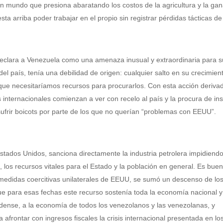
un mundo que presiona abaratando los costos de la agricultura y la ga
ta arriba poder trabajar en el propio sin registrar pérdidas tácticas de
declara a Venezuela como una amenaza inusual y extraordinaria para s
del país, tenía una debilidad de origen: cualquier salto en su crecimien
que necesitaríamos recursos para procurarlos. Con esta acción derivad
internacionales comienzan a ver con recelo al país y la procura de i
 sufrir boicots por parte de los que no querían “problemas con EEUU”.
stados Unidos, sanciona directamente la industria petrolera impidiendo
, los recursos vitales para el Estado y la población en general. Es bue
 medidas coercitivas unilaterales de EEUU, se sumó un descenso de los
que para esas fechas este recurso sostenía toda la economía nacional y
idense, a la economía de todos los venezolanos y las venezolanas, y
afrontar con ingresos fiscales la crisis internacional presentada en lo