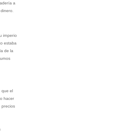
nadería a
 dinero.
u imperio
to estaba
a de la
nsumos
 que el
no hacer
 precios
s