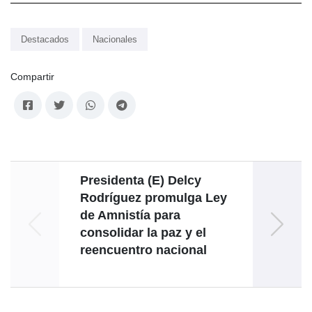
Destacados
Nacionales
Compartir
Presidenta (E) Delcy
Canci
Rodríguez promulga Ley
M
de Amnistía para
inde
consolidar la paz y el
reencuentro nacional