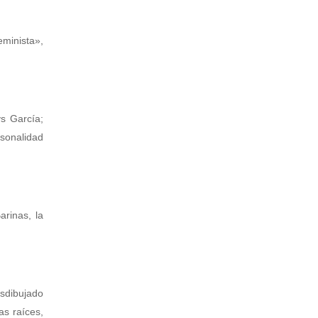
eminista»,
s García;
rsonalidad
arinas, la
esdibujado
as raíces,