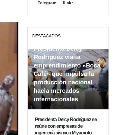
Telegram
flickr
DESTACADOS
Presidenta Delcy
Rodríguez visita
emprendimiento «Boca
Café» que impulsa la
producción nacional
hacia mercados
internacionales
Presidenta Delcy Rodríguez se
reúne con empresas de
ingeniería sísmica Miyamoto