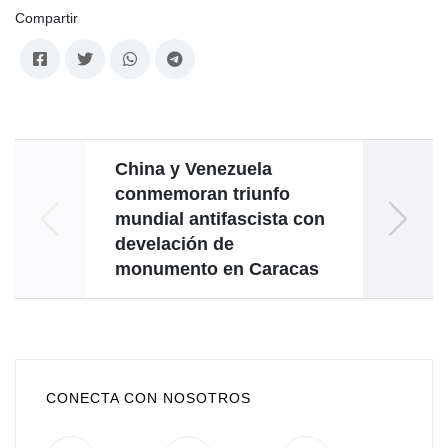
Compartir
China y Venezuela
Canci
conmemoran triunfo
a de
mundial antifascista con
pa
develación de
monumento en Caracas
CONECTA CON NOSOTROS