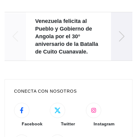
Venezuela felicita al
Ve
Pueblo y Gobierno de
conm
Angola por el 30°
aniversario de la Batalla
de Cuito Cuanavale.
CONECTA CON NOSOTROS
Facebook
Twitter
Instagram