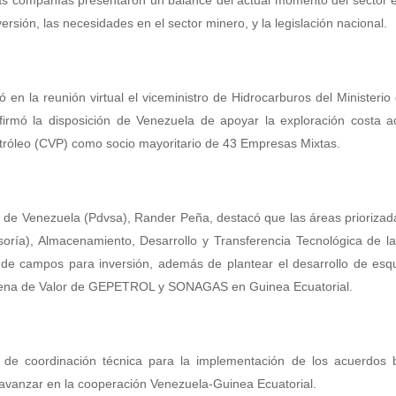
 las compañías presentaron un balance del actual momento del sector
ersión, las necesidades en el sector minero, y la legislación nacional.
 en la reunión virtual el viceministro de Hidrocarburos del Ministerio
irmó la disposición de Venezuela de apoyar la exploración costa a
tróleo (CVP) como socio mayoritario de 43 Empresas Mixtas.
s de Venezuela (Pdvsa), Rander Peña, destacó que las áreas priorizad
soría), Almacenamiento, Desarrollo y Transferencia Tecnológica de la
a de campos para inversión, además de plantear el desarrollo de es
 cadena de Valor de GEPETROL y SONAGAS en Guinea Ecuatorial.
 coordinación técnica para la implementación de los acuerdos bi
ara avanzar en la cooperación Venezuela-Guinea Ecuatorial.