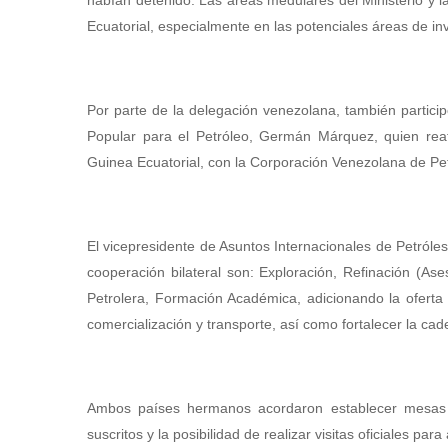
habían detenido. Las áreas medulares del Ministerio y
Ecuatorial, especialmente en las potenciales áreas de inv
Por parte de la delegación venezolana, también participó
Popular para el Petróleo, Germán Márquez, quien reaf
Guinea Ecuatorial, con la Corporación Venezolana de Pe
El vicepresidente de Asuntos Internacionales de Petróle
cooperación bilateral son: Exploración, Refinación (Ase
Petrolera, Formación Académica, adicionando la ofert
comercialización y transporte, así como fortalecer la
Ambos países hermanos acordaron establecer mesas de
suscritos y la posibilidad de realizar visitas oficiales p