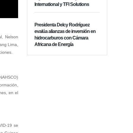
International y TFI Solutions
Presidenta Delcy Rodríguez
evalúa alianzas de inversión en
l, Nelson
hidrocarburos con Cámara
Africana de Energía
iang Lima,
ciones.
. (NAHSCO)
formación,
nes, en el
VID-19 se