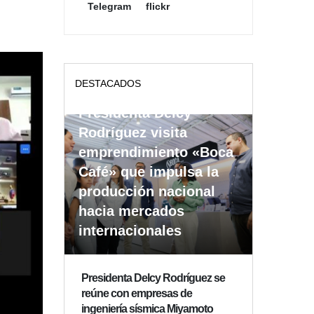
Telegram
flickr
DESTACADOS
Presidenta Delcy
Rodríguez visita
emprendimiento «Boca
Café» que impulsa la
producción nacional
hacia mercados
internacionales
Presidenta Delcy Rodríguez se
reúne con empresas de
ingeniería sísmica Miyamoto