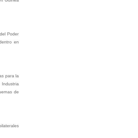
 en Guinea
 del Poder
dentro en
as para la
 Industria
quemas de
laterales